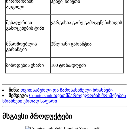
წარმოშობის
ჰებეი, ჩინეთი
ადგილი
შესაფერისი
ვარგისია გარე გამოყენებისთვის
გამოყენების ტიპი
მწარმოებლის
წლიანი გარანტია
2
გარანტია
მიწოდების უნარი
100 ტონა/დღეში
წინა:
თვითსაბურღი და ჩამოსასხმელი ხრახნები
შემდეგი:
Countersunk თვითმმართველობის მოსმენების
ხრახნები ერთად საფარი
მსგავსი პროდუქტები