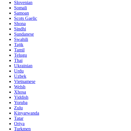
Slovenian
Somali
Samoan
Scots Gaelic
Shona
Sindhi
Sundanese
Swahili
Tajik
Tamil
Telugu
Thai
Ukrainian
Urdu
Uzbek
Vietnamese
Welsh
Xhosa
Yiddish
Yoruba
Zulu
Kinyarwanda
Tatar
Oriya
Turkmen